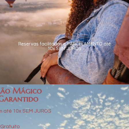
Reservas facilitadas e PARCELAMENTO até
10x SEM JUROS
lão Mágico
 Garantido
m até 10x SEM JUROS
Gratuito