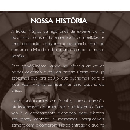
nossa história
A Balão Mágico carrega anos de experiência no
balonismo, construído entre voos, competições e
uma dedicação constante à excelência. Mais do
que uma atividade, o balonismo sempre foi nossa
paixão.
Essa paixão nasceu ainda na infância, ao ver os
balões colorindo o céu da cidade. Desde cedo, já
sabíamos que era aquilo que queríamos para a
vida: voar, viver e compartilhar essa experiência
única.
Hoje, conquistamos em família, unindo tradição,
profissionalismo e amor pelo que fazemos. Cada
voo é cuidadosamente planejado para oferecer
segurança, conforto e momentos inesquecíveis,
sempre com o compromisso de entregar o que há