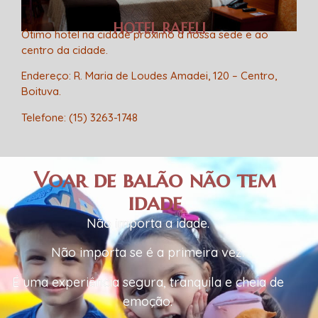
HOTEL RAFELI
Ótimo hotel na cidade próximo a nossa sede e ao
centro da cidade.
Endereço
: R. Maria de Loudes Amadei, 120 – Centro,
Boituva.
Telefone:
(15) 3263-1748
Voar de balão não tem
idade
Não importa a idade.
Não importa se é a primeira vez.
É uma experiência segura, tranquila e cheia de
emoção.